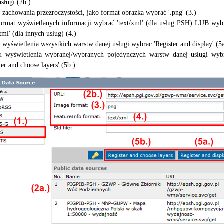
usługi (2b.)
 zachowania przezroczystości, jako format obrazka wybrać '.png' (3.)
format wyświetlanych informacji wybrać 'text/xml' (dla usług PSH) LUB wyb
html' (dla innych usług) (4.)
 wyświetlenia wszystkich warstw danej usługi wybrac 'Register and display' (5a
u wyświetlenia wybranej/wybranych pojedynczych warstw danej usługi wyb
ter and choose layers' (5b.)