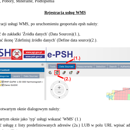
 Pobory, Mineralne, Podtopienia
Rejestracja usług WMS
tracji usługi WMS, po uruchomieniu geoportalu epsh należy:
ć do zakładki 'Źródła danych' (Data Sources)(1.),
ć ikonę 'Zdefiniuj źródło danych' (Define data source)(2.).
 otwartym oknie dialogowym należy:
rtym oknie jako 'typ' usługi wskazać 'WMS' (1.)
ć usługę z listy predefiniowanych adresów (2a.) LUB w polu URL wpisać ad