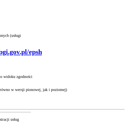
nnych (usługi
pgi.gov.pl/epsh
do widoku zgodności
równo w wersji pionowej, jak i poziomej)
tracji usług