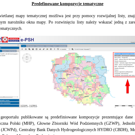
Predefinowane kompozycje tematyczne
etlanej mapy tematycznej możliwa jest przy pomocy rozwijalnej listy, znaj
m narożniku okna mapy. Po rozwinięciu listy należy wskazać jedną z zar
ematycznych.
 geoportalu publikowane są predefiniowane kompozycje prezentujące dane
iczna Polski (MHP), Głowne Zbiorniki Wód Podziemnych (GZWP), Jednolit
 (JCWPd), Centralny Bank Danych Hydrogeologicznych HYDRO (CBDH), Mo