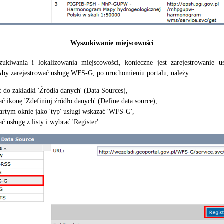
Wyszukiwanie miejscowości
ukiwania i lokalizowania miejscowości, konieczne jest zarejestrowanie 
 Aby zarejestrować usługę WFS-G, po uruchomieniu portalu, należy:
ć do zakładki 'Źródła danych' (Data Sources),
ć ikonę 'Zdefiniuj źródło danych' (Define data source),
rtym oknie jako 'typ' usługi wskazać 'WFS-G',
ć usługę z listy i wybrać 'Register'.