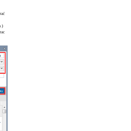
rać
.)
rac