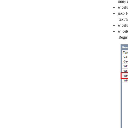
innej 
w celu
jako 
'text/
w celu
w cel
'Regis