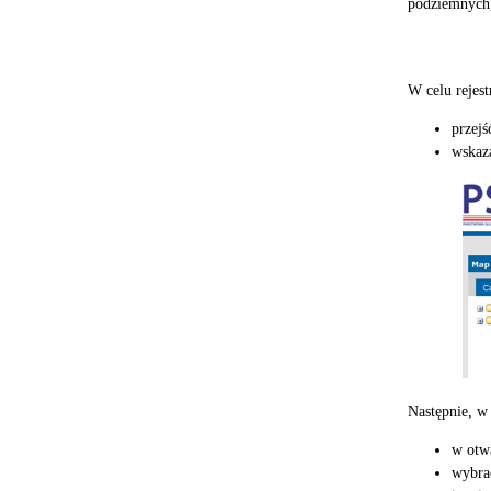
podziemnych,
W celu rejes
przejś
wskaza
Następnie, w
w otwa
wybra