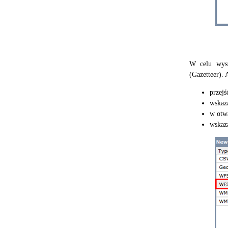
W celu wysz
(Gazetteer).
przejś
wskaza
w otwa
wskaza