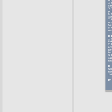
obs
4. 
ko
5. 
prz
6. 
adm
7. 
utr
Geo
8. 
oso
II.
1. 
Usł
2. 
prz
jes
bez
3. 
sp
nin
III
Usł
naw
zbi
IV
1. 
2. 
nie
pra
3. 
inn
cał
kom
4. 
kom
Pa