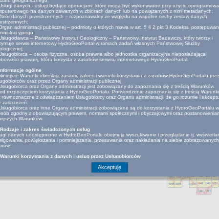
zaru geograficznego;
Usługi danych - usługi będące operacjami, które mogą być wykonywane przy użyciu oprogramowa
mputerowego na danych zawartych w zbiorach danych lub na powiązanych z nimi metadanych;
Zbiór danych przestrzennych – rozpoznawalny ze względu na wspólne cechy zestaw danych
estrzennych;
Organ administracji publicznej – podmioty o których mowa w art. 5 § 2 pkt 3 Kodeksu postępowan
inistracyjnego;
Usługodawca – Państwowy Instytut Geologiczny – Państwowy Instytut Badawczy, który tworzy i
zymuje serwis internetowy HydroGeoPortal w ramach zadań własnych Państwowej Służby
logicznej;
Usługobiorca – osoba fizyczna, osoba prawna albo jednostka organizacyjna nieposiadająca
bowości prawnej, która korzysta z zasobów serwisu internetowego HydroGeoPortal.
 Informacje ogólne
Niniejsze Warunki określają zasady, zakres i warunki korzystania z zasobów HydroGeoPortalu prz
ugobiorców oraz przez Organy administracji publicznej
Usługobiorca oraz Organy administracji jest zobowiązany do zapoznania się z treścią Warunków
ed rozpoczęciem korzystania z HydroGeoPortalu. Potwierdzenie zapoznania się z treścią Warun
t równoznaczne z oświadczeniem Usługobiorcy oraz Organu administracji, że go rozumie i akcept
 zastrzeżeń.
Usługobiorca oraz inne Organy administracji zobowiązane są do korzystania z HydroGeoPortalu w
osób zgodny z obowiązującym prawem, normami społecznymi i obyczajowymi oraz postanowienia
iejszych Warunków.
. Rodzaje i zakres świadczonych usług
ugi danych udostępnione w HydroGeoPortalu obejmują wyszukiwanie i przeglądanie tj. wyświetlan
igowania, powiększania i pomniejszania, przesuwania oraz nakładania na siebie zobrazowanych
orów.
. Warunki korzystania z danych i usług przez Usługobiorców
Dostęp do usług o których mowa w rozdziale III jest powszechny i nieodpłatny
Usługobiorca ma prawo korzystać z zasobów HydroGeoPortalu tylko do celów niezarobkowych i
Akceptuję
komercyjnych, wyłącznie w zakresie własnego użytku osobistego określonego przepisami ustawy 
wie autorskim.
Usługobiorca nie ma prawa przetwarzać, zwielokrotniać, sprzedawać, udostępniać lub w jakikolwie
y sposób wprowadzać do obrotu lub rozpowszechniać treści zawartych w HydroGeoPortalu, w
ości bądź we fragmentach, w szczególności przesyłać lub udostępniać jej w systemach i sieciach
puterowych lub jakichkolwiek innych systemach teleinformatycznych.
Wykorzystanie danych zawartych w HydroGeoPortalu w zakresie innym niż na własny użytek (cel
ercyjny) oraz ich ewentualne dalsze przetwarzanie wymaga uzyskania zgody/odrębnej licencji
ństwowego Instytutu Geologicznego – Państwowego Instytutu Badawczego