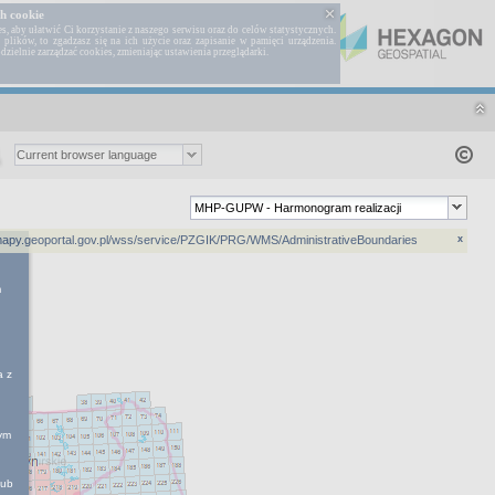
h cookie
 aby ułatwić Ci korzystanie z naszego serwisu oraz do celów statystycznych.
h plików, to zgadzasz się na ich użycie oraz zapisanie w pamięci urządzenia.
dzielnie zarządzać cookies, zmieniając ustawienia przeglądarki.
Hexagon
://mapy.geoportal.gov.pl/wss/service/PZGIK/PRG/WMS/AdministrativeBoundaries
x
m
a z
nym
lub