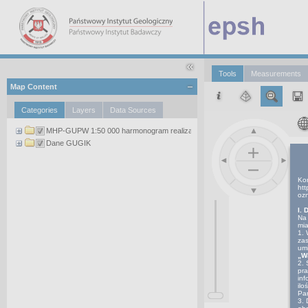
Tools
Measurements
Map Content
Categories
Layers
Data Sources
MHP-GUPW 1:50 000 harmonogram realizacji
Dane GUGIK
Kor
htt
ozn
I. 
Na 
mia
1. 
zas
umi
„W
2. 
pra
inf
ilo
Pa
3. 