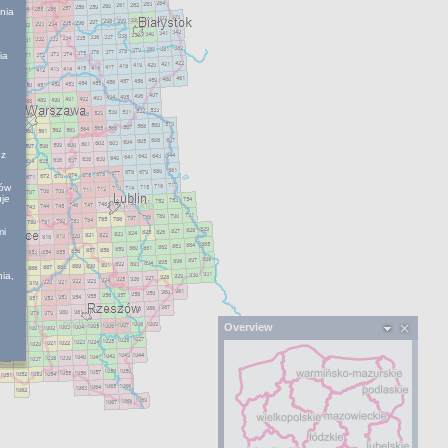
nia
ia
ez
ków
uje
mi
ia,
Overview
o
k