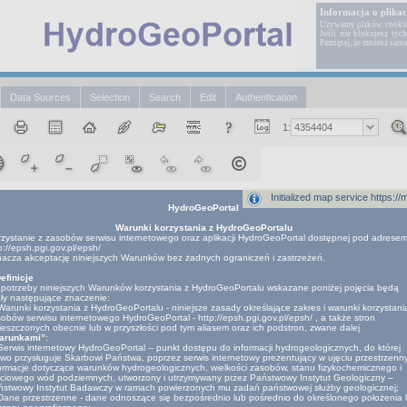
Informacja o plikac
Używamy plików cookies,
Jeśli nie blokujesz tyc
Pamiętaj, że możesz samo
Data Sources
Selection
Search
Edit
Authentication
1:
Initialized map service https
HydroGeoPortal
Warunki korzystania z HydroGeoPortalu
zystanie z zasobów serwisu internetowego oraz aplikacji HydroGeoPortal dostępnej pod adrese
p://epsh.pgi.gov.pl/epsh/
acza akceptację niniejszych Warunków bez żadnych ograniczeń i zastrzeżeń.
Definicje
potrzeby niniejszych Warunków korzystania z HydroGeoPortalu wskazane poniżej pojęcia będą
ły następujące znaczenie:
Warunki korzystania z HydroGeoPortalu - niniejsze zasady określające zakres i warunki korzystani
obów serwisu internetowego HydroGeoPortal - http://epsh.pgi.gov.pl/epsh/ , a także stron
eszczonych obecnie lub w przyszłości pod tym aliasem oraz ich podstron, zwane dalej
arunkami”
;
Serwis internetowy HydroGeoPortal – punkt dostępu do informacji hydrogeologicznych, do której
wo przysługuje Skarbowi Państwa, poprzez serwis internetowy prezentujący w ujęciu przestrzen
ormacje dotyczące warunków hydrogeologicznych, wielkości zasobów, stanu fizykochemicznego i
ściowego wód podziemnych, utworzony i utrzymywany przez Państwowy Instytut Geologiczny –
ństwowy Instytut Badawczy w ramach powierzonych mu zadań państwowej służby geologicznej;
Dane przestrzenne - dane odnoszące się bezpośrednio lub pośrednio do określonego położenia 